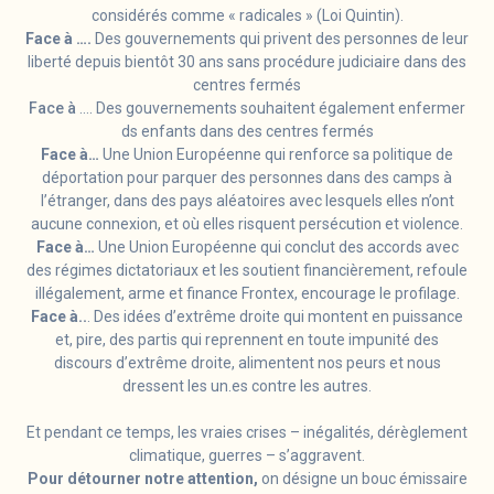
considérés comme « radicales » (Loi Quintin).
Face à ….
Des gouvernements qui privent des personnes de leur
liberté depuis bientôt 30 ans sans procédure judiciaire dans des
centres fermés
Face à
…. Des gouvernements souhaitent également enfermer
ds enfants dans des centres fermés
Face à…
Une Union Européenne qui renforce sa politique de
déportation pour parquer des personnes dans des camps à
l’étranger, dans des pays aléatoires avec lesquels elles n’ont
aucune connexion, et où elles risquent persécution et violence.
Face à…
Une Union Européenne qui conclut des accords avec
des régimes dictatoriaux et les soutient financièrement, refoule
illégalement, arme et finance Frontex, encourage le profilage.
Face à..
. Des idées d’extrême droite qui montent en puissance
et, pire, des partis qui reprennent en toute impunité des
discours d’extrême droite, alimentent nos peurs et nous
dressent les un.es contre les autres.
Et pendant ce temps, les vraies crises – inégalités, dérèglement
climatique, guerres – s’aggravent.
Pour détourner notre attention,
on désigne un bouc émissaire