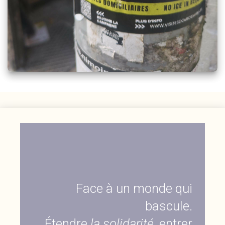
Face à un monde qui
bascule.
Étendre
la solidarité,
entrer